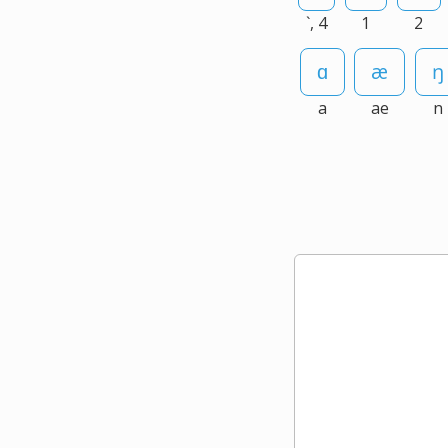
`, 4
1
2
a
ae
n