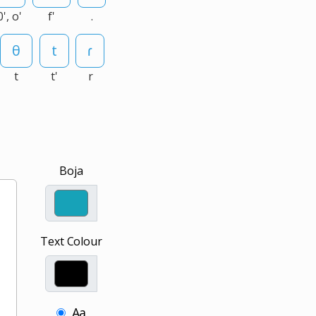
0', o'
f'
.
t
t'
r
Boja
Text Colour
Aa