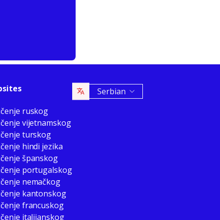
sites
Serbian
učenje ruskog
učenje vijetnamskog
učenje turskog
čenje hindi jezika
učenje španskog
učenje portugalskog
 učenje nemačkog
učenje kantonskog
učenje francuskog
učenje italijanskog