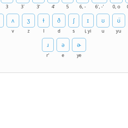
3
3`
3'
4'
5
6, -
6', -'
0, o
v
z
l
d
s
i, yi
u
yu
r'
e
ye