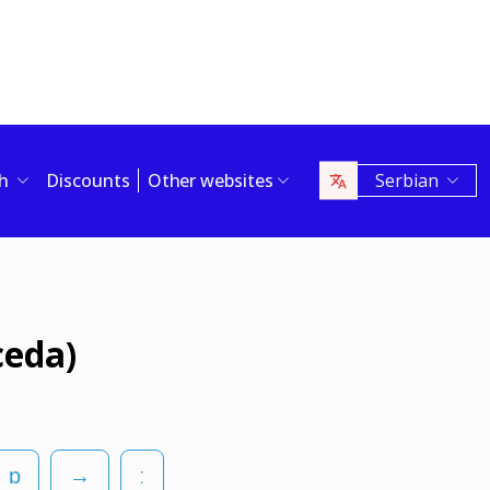
sh
Discounts
Other websites
Serbian
ceda)