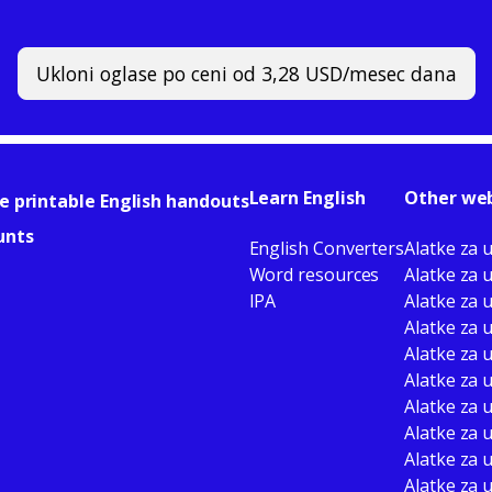
Ukloni oglase po ceni od 3,28 USD/mesec dana
Learn English
Other web
e printable English handouts
unts
English Converters
Alatke za 
Word resources
Alatke za 
IPA
Alatke za 
Alatke za u
Alatke za 
Alatke za 
Alatke za
Alatke za 
Alatke za 
Alatke za 