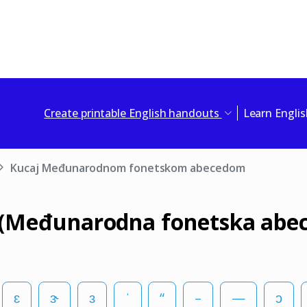
Create printable English handouts
Learn Engli
Kucaj Međunarodnom fonetskom abecedom
 (Međunarodna fonetska abe