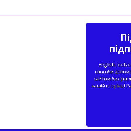
Пі
підп
EnglishTools.
способи допомо
сайтом без рекл
нашій сторінці P