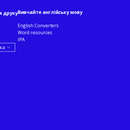
Вивчайте англійську мову
я друку
English Converters
Word resources
IPA
ка