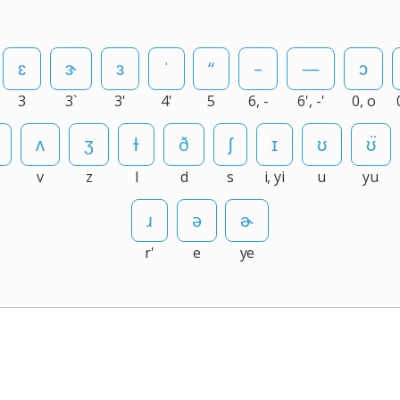
3
3`
3'
4'
5
6, -
6', -'
0, o
v
z
l
d
s
i, yi
u
yu
r'
e
ye