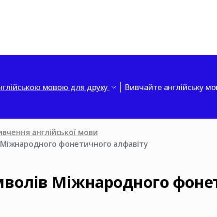
нглійською мовою для друку
Вивчайте англійську м
ивчення англійської мови
в Міжнародного фонетичного алфавіту
мволів Міжнародного фоне