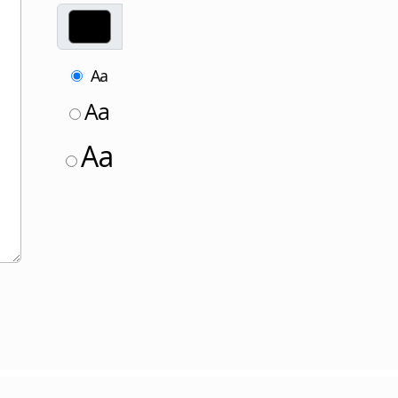
Aa
Aa
Aa