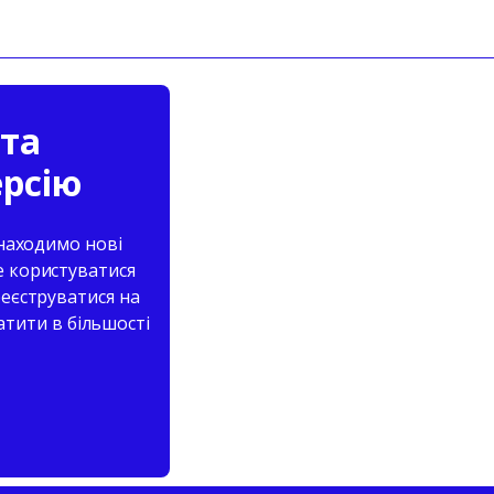
 та
ерсію
знаходимо нові
е користуватися
реєструватися на
атити в більшості