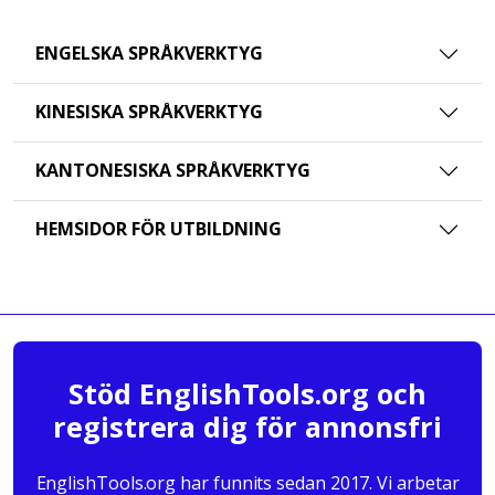
ENGELSKA SPRÅKVERKTYG
KINESISKA SPRÅKVERKTYG
KANTONESISKA SPRÅKVERKTYG
HEMSIDOR FÖR UTBILDNING
Stöd EnglishTools.org och
registrera dig för annonsfri
EnglishTools.org har funnits sedan 2017. Vi arbetar